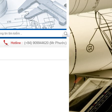
Hotline :
(+84) 909944620 (Mr Phước)
rị Đông, Quận Bình Tân, TP. Hồ Chí Minh MST: 0309866820 - Điện thoại: 0909944