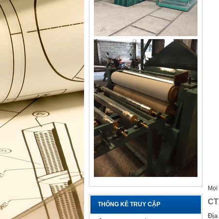
Mọi 
CT
THỐNG KÊ TRUY CẬP
Địa