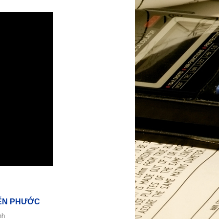
ẾN PHƯỚC
nh