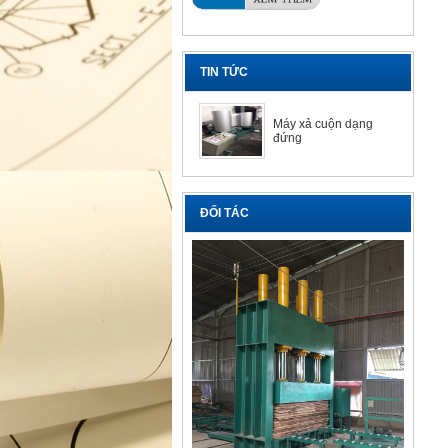
TIN TỨC
Máy xả cuộn dạng
đứng
ĐỐI TÁC