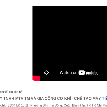
chi tiết xin liên hệ:
Y TNHH MTV TM VÀ GIA CÔNG CƠ KHÍ - CHẾ TẠO MÁY
TI
 chỉ:
91/34 LK 10-11, Phường Bình Trị Đông, Quận Bình Tân, TP. Hồ Chí Mi