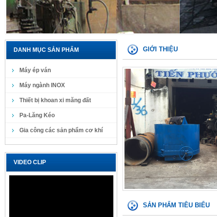
GIỚI THIỆU
DANH MỤC SẢN PHẨM
Máy ép ván
Máy ngành INOX
Thiết bị khoan xi măng đất
Pa-Lăng Kéo
Gia công các sản phẩm cơ khí
VIDEO CLIP
SẢN PHẨM TIÊU BIỂU