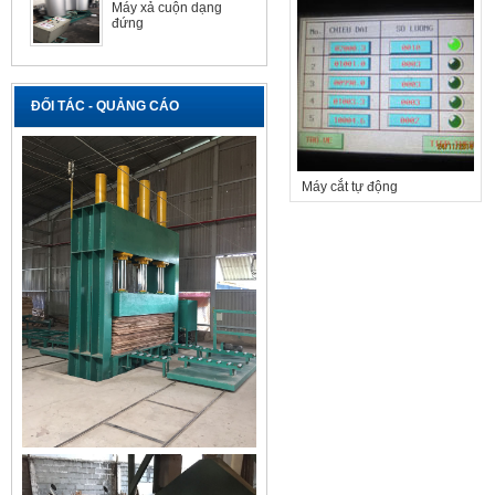
Máy xả cuộn dạng
đứng
ĐỐI TÁC - QUẢNG CÁO
Máy cắt tự động