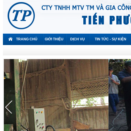
TRANG CHỦ
GIỚI THIỆU
DỊCH VỤ
TIN TỨC - SỰ KIỆN