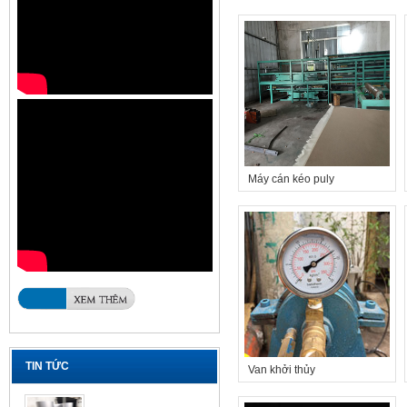
Máy cán kéo puly
TIN TỨC
Van khởi thủy