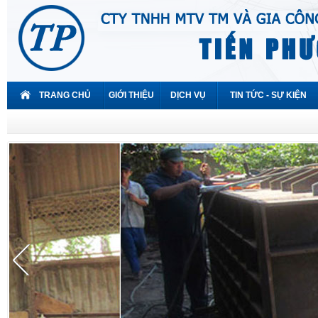
TRANG CHỦ
GIỚI THIỆU
DỊCH VỤ
TIN TỨC - SỰ KIỆN