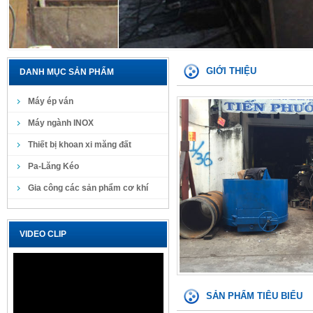
GIỚI THIỆU
DANH MỤC SẢN PHẨM
Máy ép ván
Máy ngành INOX
Thiết bị khoan xi măng đất
Pa-Lăng Kéo
Gia công các sản phẩm cơ khí
VIDEO CLIP
SẢN PHẨM TIÊU BIỂU