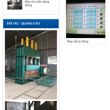
Máy xả cuộn dạng
đứng
ĐỐI TÁC - QUẢNG CÁO
Máy cắt tự động