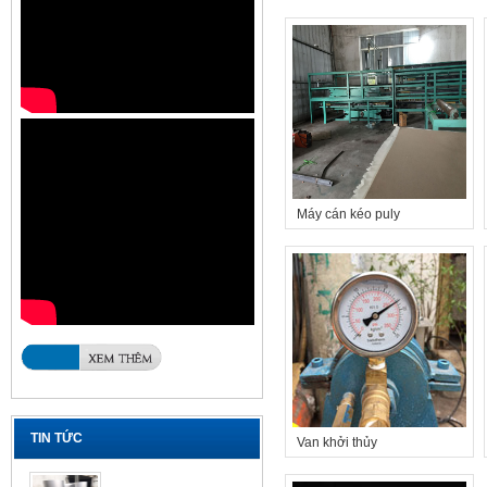
Máy cán kéo puly
TIN TỨC
Van khởi thủy